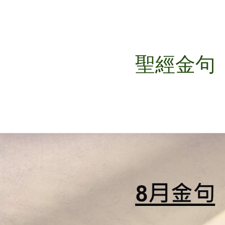
ip to main content
Skip to navigat
聖經金句