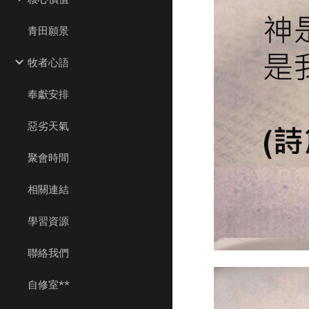
青田願景
牧者心語
奉獻安排
惡劣天氣
聚會時間
相關連結
學習資源
聯絡我們
自修室**