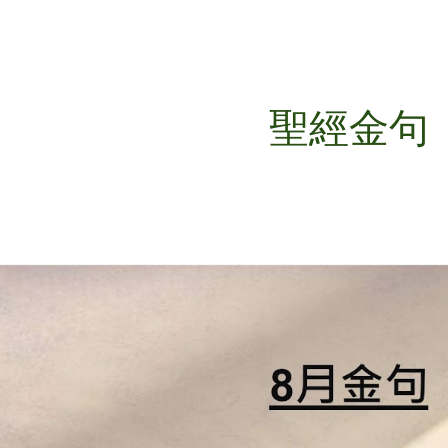
ip to main content
Skip to navigat
聖經金句