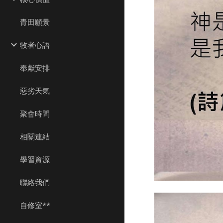
青田願景
牧者心語
奉獻安排
惡劣天氣
聚會時間
相關連結
學習資源
聯絡我們
自修室**