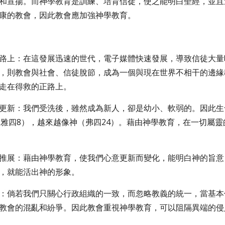
和宣揚。而神學教育是訓練、培育信徒，使之能明白聖經，並且
康的教會，因此教會應加強神學教育。
在正路上：在這發展迅速的世代，電子媒體快速發展，導致信徒大
，則教會與社會、信徒脫節，成為一個與現在世界不相干的邊緣
走在得救的正路上。
生命更新：我們受洗後，雖然成為新人，卻是幼小、軟弱的。因此
14；雅四8），越來越像神（弗四24）。藉由神學教育，在一切
工的推展：藉由神學教育，使我們心意更新而變化，能明白神的旨意
，就能活出神的形象。
侵入：倘若我們只關心行政組織的一致，而忽略教義的統一，當基
教會的混亂和紛爭。因此教會重視神學教育，可以阻隔異端的侵入