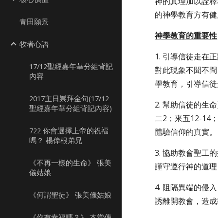
神的真理加以詮釋
的神學教育方有健
青田願景
神學教育的重要性
牧者心語
1. 引導信徒走
17/12聖經嘉年華分組背記
對此現象不聞不問
內容
學教育，引導信徒
2017主日崇拜金句(17/12
2. 幫助信徒的
聖經嘉年華分組背記內容)
二2；來五12-
722 你會選擇上帝的祝福
體驗信仰的真實。
嗎？ 楊偉根弟兄
3. 協助教會聖
《不再一樣的生命》 張美
謹守遵行神的道理
儀姑娘
4. 阻隔異端的
《何謂聖徒》 張美儀姑娘
誘離開教會，造成
《你有幸福嗎？》 本堂傳