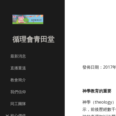
Sk
循理會青田堂
最新消息
發佈日期：2017年1
直播重溫
教會簡介
神學教育的重要
   
我們信仰
神學（theolog
同工團隊
示，前後歷經數千
核心價值