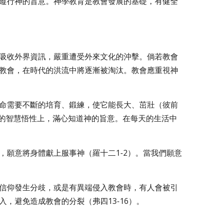
遵行神的旨意。神學教育是教會發展的基礎，有健全
量吸收外界資訊，嚴重遭受外來文化的沖擊。倘若教會
教會，在時代的洪流中將逐漸被淘汰。教會應重視神
生命需要不斷的培育、鍛練，使它能長大、茁壯（彼前
屬靈的智慧悟性上，滿心知道神的旨意。在每天的生活中
，願意將身體獻上服事神（羅十二1-2）。當我們願意
本信仰發生分歧，或是有異端侵入教會時，有人會被引
，避免造成教會的分裂（弗四13-16）。