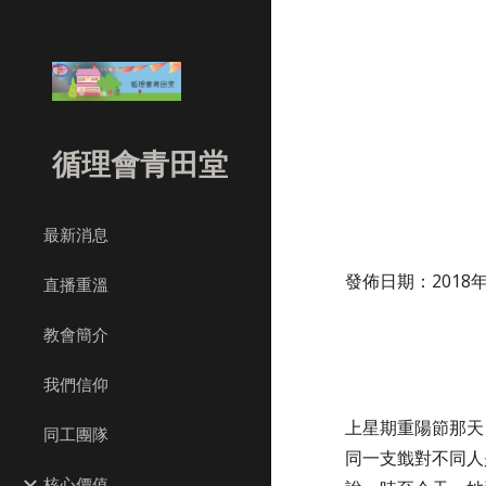
Sk
循理會青田堂
最新消息
發佈日期：2018年1
直播重溫
教會簡介
我們信仰
上星期重陽節那天
同工團隊
同一支韱對不同人
核心價值