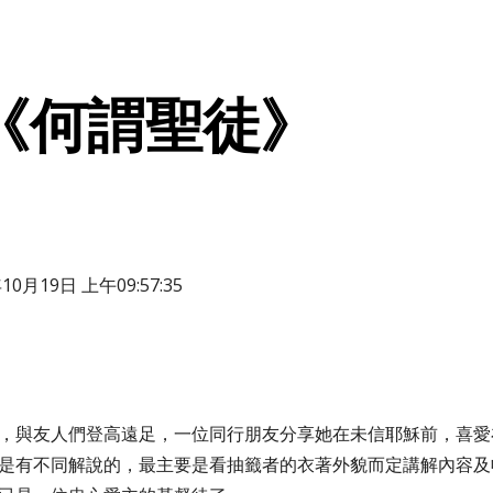
ip to main content
Skip to navigat
《何謂聖徒》        
0月19日 上午09:57:35
，與友人們登高遠足，一位同行朋友分享她在未信耶穌前，喜愛
是有不同解說的，最主要是看抽籤者的衣著外貌而定講解內容及