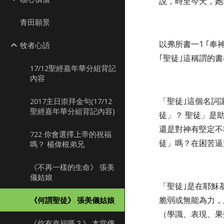
說，時至今天，她
青田願景
以弗所書一1 ｢
牧者心語
｢聖徒｣這稱謂的
17/12聖經嘉年華分組背記
內容
「聖徒｣這個名詞
2017主日崇拜金句(17/12
聖經嘉年華分組背記內容)
徒」？ 聖徒」是
還是對神有堅定不
722 你會選擇上帝的祝福
徒」嗎？在困苦逼
嗎？ 楊偉根弟兄
《不再一樣的生命》 張美
儀姑娘
「聖徒｣是在耶穌
脆弱或無能為力，
《何謂聖徒》 張美儀姑娘
（學識、表現、果
《你有幸福嗎？》 本堂傳