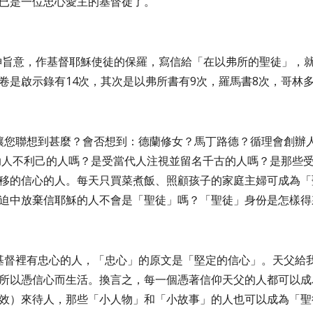
已是一位忠心愛主的基督徒了。
奉神旨意，作基督耶穌使徒的保羅，寫信給「在以弗所的聖徒」，
書卷是啟示錄有14次，其次是以弗所書有9次，羅馬書8次，哥林多
讓您聯想到甚麼？會否想到：德蘭修女？馬丁路德？循理會創辦
助人不利己的人嗎？是受當代人注視並留名千古的人嗎？是那些
移的信心的人。每天只買菜煮飯、照顧孩子的家庭主婦可成為「
迫中放棄信耶穌的人不會是「聖徒」嗎？「聖徒」身份是怎樣得
基督裡有忠心的人，「忠心」的原文是「堅定的信心」。天父給
所以憑信心而生活。換言之，每一個憑著信仰天父的人都可以成
效）來待人，那些「小人物」和「小故事」的人也可以成為「聖