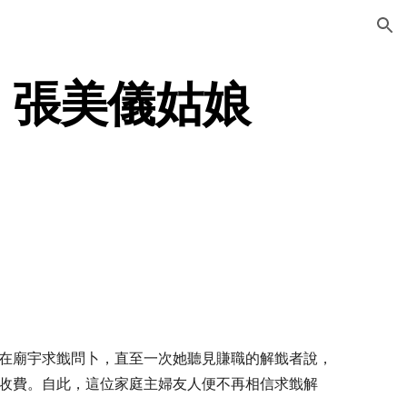
ion
    張美儀姑娘
在廟宇求韱問卜，直至一次她聽見賺職的解韱者說，
收費。自此，這位家庭主婦友人便不再相信求韱解