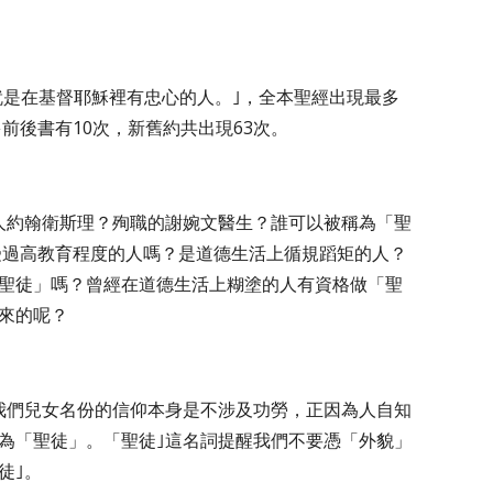
就是在基督耶穌裡有忠心的人。｣，全本聖經出現最多
前後書有10次，新舊約共出現63次。
人約翰衛斯理？殉職的謝婉文醫生？誰可以被稱為「聖
受過高教育程度的人嗎？是道德生活上循規蹈矩的人？
聖徒」嗎？曾經在道德生活上糊塗的人有資格做「聖
來的呢？
我們兒女名份的信仰本身是不涉及功勞，正因為人自知
為「聖徒」。「聖徒｣這名詞提醒我們不要憑「外貌」
徒｣。